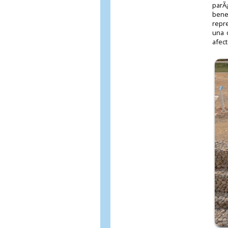
parÃ¡
benef
repr
una 
afect