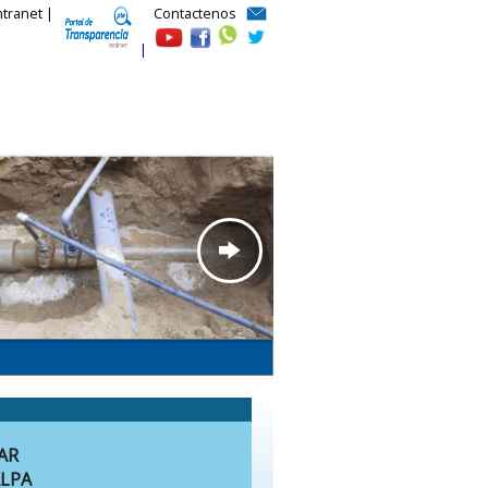
ntranet |
Contactenos
|
AR
ALPA