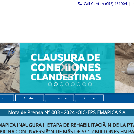
Call Center: (056) 461004
| I
ividad
Gestion
Servicios
Galeria
Nota de Prensa N° 003 - 2024 -OIC-EPS EMAPICA S.A.
MAPICA INAUGURA II ETAPA DE REHABILITACIÃ“N DE LA PT
PIONA CON INVERSIÃ“N DE MÃS DE S/ 1.2 MILLONES EN P