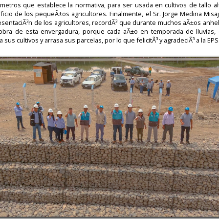
metros que establece la normativa, para ser usada en cultivos de tallo a
icio de los pequeÃ±os agricultores. Finalmente, el Sr. Jorge Medina Misa
esentaciÃ³n de los agricultores, recordÃ³ que durante muchos aÃ±os anhe
obra de esta envergadura, porque cada aÃ±o en temporada de lluvias, e
a sus cultivos y arrasa sus parcelas, por lo que felicitÃ³ y agradeciÃ³ a la EPS