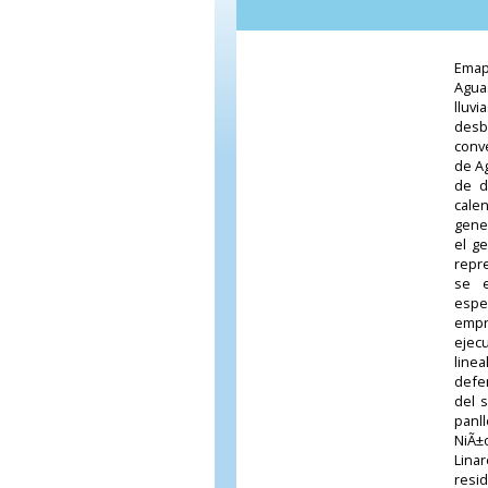
Emap
Agua
lluv
desb
conve
de Ag
de d
cale
gener
el ge
repr
se e
espec
empr
ejec
linea
defen
del 
panll
NiÃ±
Lina
resi