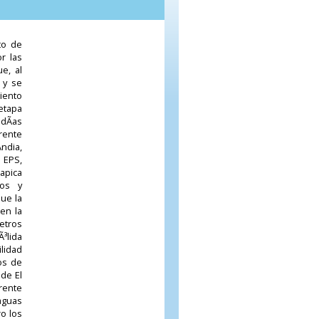
to de
r las
e, al
 y se
miento
 etapa
dÃ­as
rente
Andia,
a EPS,
apica
cos y
que la
en la
etros
Ã³lida
ilidad
os de
 de El
rente
aguas
o los