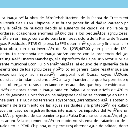
ica inaugurÃ³ la obra de â€œRehabilitaciÃ³n de la Planta de Tratamien
s Residuales PTAR Chipiona, que busca poner fin al daÃ±o causado po
ias y la caÃ­da de huaicos debido al aumento de caudal del rio Palpa qu
ordarse, ocasionaba enormes pÃ©rdidas a los pequeÃ±os agricultores
rtÃ­a en un riesgo constante para la infraestructura de la Planta de Trata
uas Residuales PTAR Chipiona. La EPS determinÃ³ ejecutar y financiar la II
icha obra, con una inversiÃ³n de S/. 1,235,467.00 y un plazo de 120 
ndario. La ceremonia de inauguraciÃ³n contÃ³ con la presencia del ge
al Ing. RaÃºl Linares Manchego, el subprefecto de Palpa Dr. VÃ­ctor Tubilla 
rente municipal Econ. Julio VeraÃº MesÃ­as, el equipo de ingenierÃ­a de l
esentantes de los agricultores y pÃºblico en general Cabe resaltar que Em
ncuentra bajo administraciÃ³n temporal del Otass, cuyos tÃ©cni
ialistas le brindan asistencia tÃ©cnica y financiera, lo que ha permitido 
esa obtenga recursos directamente recaudados que hoy se evidencian 
uciÃ³n de obras como la inaugurada en Palpa. La construcciÃ³n de 420 m
les de gaviones, ubicados en los mÃ¡rgenes del rio se constituye en una s
sa para la PTAR y los terrenos adyacentes, garantizando asÃ­ la sostenib
sistema de tratamiento de las aguas residuales y la protecciÃ³n de cultiv
evar, en caso se registren lluvias intensas o los impactos del FenÃ³meno
o. MÃ¡s proyectos de saneamiento para Palpa Durante su alocuciÃ³n, el ge
res anunciÃ³ la implementaciÃ³n un moderno sistema de tratamiento de 
duales en la PTAR Chipiona, que permitirÃ¡ obtener agua de calidad, dentr