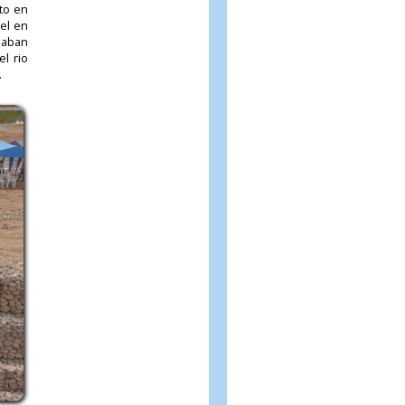
lto en
jel en
laban
l rio
.