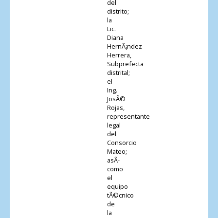
del
distrito;
la
Lic.
Diana
HernÃ¡ndez
Herrera,
Subprefecta
distrital;
el
Ing.
JosÃ©
Rojas,
representante
legal
del
Consorcio
Mateo;
asÃ­
como
el
equipo
tÃ©cnico
de
la