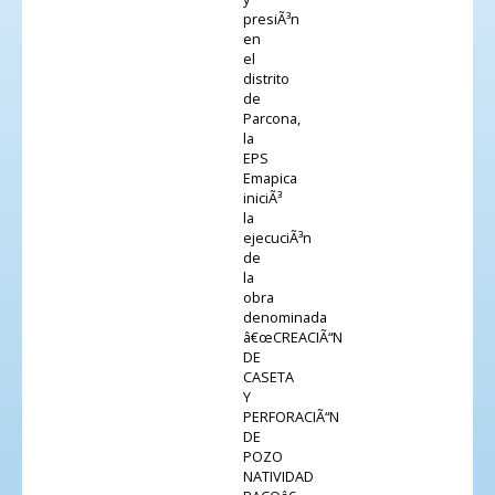
presiÃ³n
en
el
distrito
de
Parcona,
la
EPS
Emapica
iniciÃ³
la
ejecuciÃ³n
de
la
obra
denominada
â€œCREACIÃ“N
DE
CASETA
Y
PERFORACIÃ“N
DE
POZO
NATIVIDAD