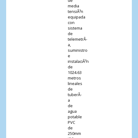
de
media
tensiÃ³n
equipada
con
sistema
de
telemetrÃ­
a,
suministro
e
instalaciÃ³n
de
1024.63
metros
lineales
de
tuberÃ­
a
de
agua
potable
PVC
de
250mm