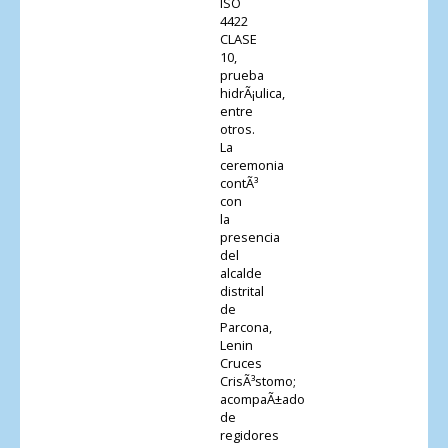
ISO
4422
CLASE
10,
prueba
hidrÃ¡ulica,
entre
otros.
La
ceremonia
contÃ³
con
la
presencia
del
alcalde
distrital
de
Parcona,
Lenin
Cruces
CrisÃ³stomo;
acompaÃ±ado
de
regidores