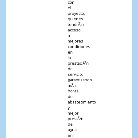
con
el
proyecto,
quienes
tendrÃ¡n
acceso
a
mejores
condiciones
en
la
prestaciÃ³n
del
servicio,
garantizando
mÃ¡s
horas
de
abastecimiento
y
mejor
presiÃ³n
de
agua
en