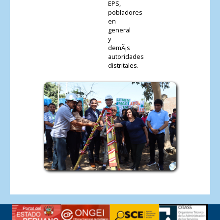
EPS,
pobladores
en
general
y
demÃ¡s
autoridades
distritales.