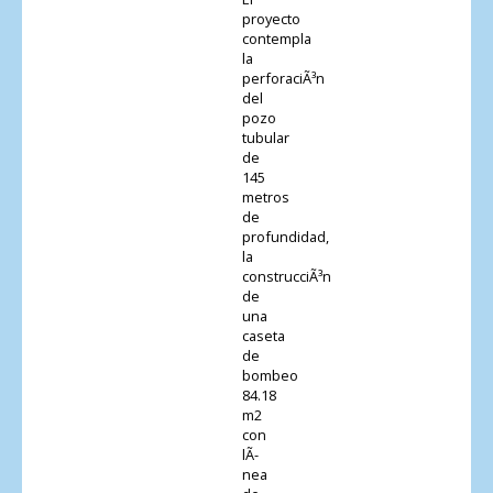
proyecto
contempla
la
perforaciÃ³n
del
pozo
tubular
de
145
metros
de
profundidad,
la
construcciÃ³n
de
una
caseta
de
bombeo
84.18
m2
con
lÃ­
nea