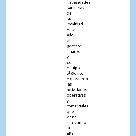
necesidades
sanitarias
de
su
localidad.
Ante
ello,
el
gerente
Linares
y
su
equipo
tÃ©cnico
expusieron
las
actividades
operativas
y
comerciales
que
viene
realizando
la
EPS