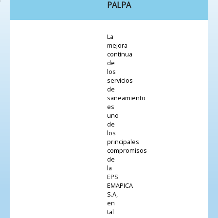
PALPA
La
mejora
continua
de
los
servicios
de
saneamiento
es
uno
de
los
principales
compromisos
de
la
EPS
EMAPICA
S.A,
en
tal