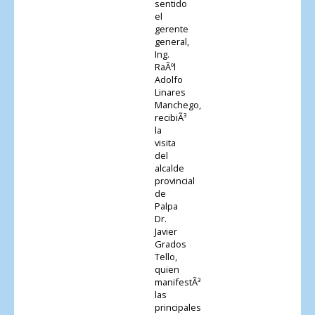
sentido
el
gerente
general,
Ing.
RaÃºl
Adolfo
Linares
Manchego,
recibiÃ³
la
visita
del
alcalde
provincial
de
Palpa
Dr.
Javier
Grados
Tello,
quien
manifestÃ³
las
principales