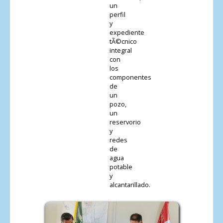
un
perfil
y
expediente
tÃ©cnico
integral
con
los
componentes
de
un
pozo,
un
reservorio
y
redes
de
agua
potable
y
alcantarillado.