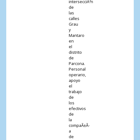
intersecciÃ³n
de
las
calles
Grau
y
Mantaro
en
el
distrito
de
Parcona.
Personal
operario,
apoyo
el
trabajo
de
los
efectivos
de
la
compaÃ±Ã­
a
de