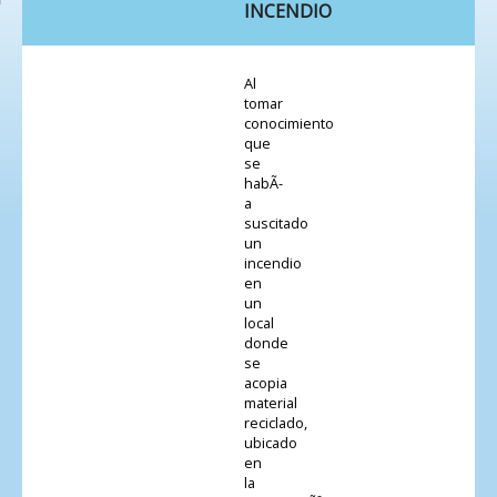
INCENDIO
Al
tomar
conocimiento
que
se
habÃ­
a
suscitado
un
incendio
en
un
local
donde
se
acopia
material
reciclado,
ubicado
en
la