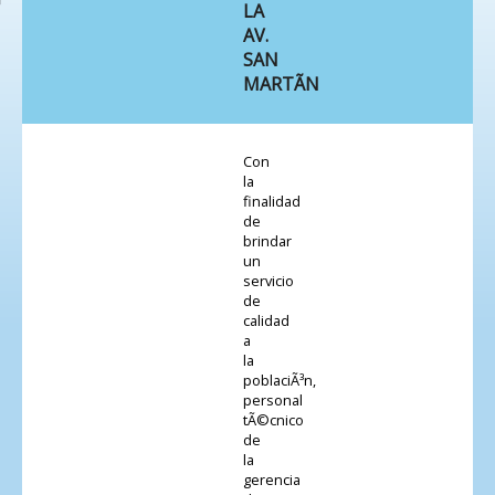
LA
AV.
SAN
MARTÃN
Con
la
finalidad
de
brindar
un
servicio
de
calidad
a
la
poblaciÃ³n,
personal
tÃ©cnico
de
la
gerencia