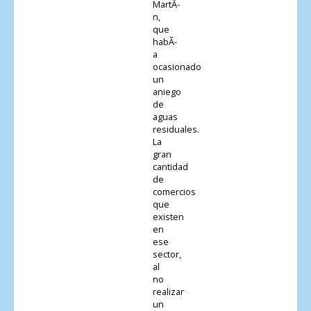
MartÃ­
n,
que
habÃ­
a
ocasionado
un
aniego
de
aguas
residuales.
La
gran
cantidad
de
comercios
que
existen
en
ese
sector,
al
no
realizar
un