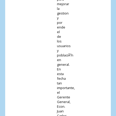
mejorar
la
gestion
y
por
ende
el
de
los
usuarios
y
poblaciÃ³n
en
general.
En
esta
fecha
tan
importante,
el
Gerente
General,
Econ.
Juan
Carlos