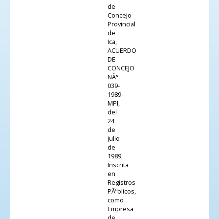
de
Concejo
Provincial
de
Ica,
ACUERDO
DE
CONCEJO
NÂ°
039-
1989-
MPI,
del
24
de
julio
de
1989,
Inscrita
en
Registros
PÃºblicos,
como
Empresa
de