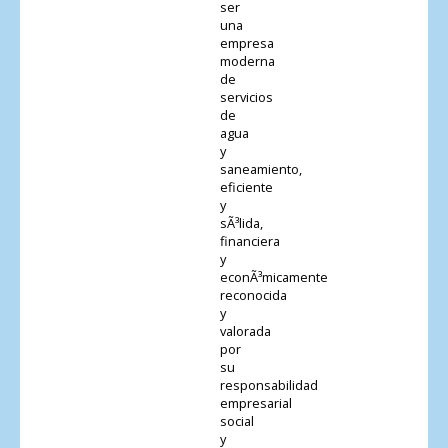
ser
una
empresa
moderna
de
servicios
de
agua
y
saneamiento,
eficiente
y
sÃ³lida,
financiera
y
econÃ³micamente
reconocida
y
valorada
por
su
responsabilidad
empresarial
social
y