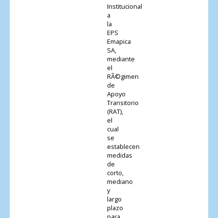
Institucional
a
la
EPS
Emapica
SA,
mediante
el
RÃ©gimen
de
Apoyo
Transitorio
(RAT),
el
cual
se
establecen
medidas
de
corto,
mediano
y
largo
plazo
para