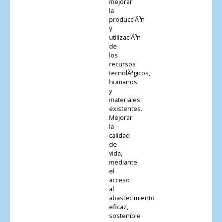
mejorar
la
producciÃ³n
y
utilizaciÃ³n
de
los
recursos
tecnolÃ³gicos,
humanos
y
materiales
existentes.
Mejorar
la
calidad
de
vida,
mediante
el
acceso
al
abastecimiento
eficaz,
sostenible