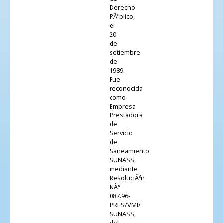
Derecho
PÃºblico,
el
20
de
setiembre
de
1989.
Fue
reconocida
como
Empresa
Prestadora
de
Servicio
de
Saneamiento
SUNASS,
mediante
ResoluciÃ³n
NÂ°
087.96-
PRES/VMI/
SUNASS,
del