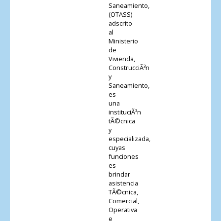
Saneamiento,
(OTASS)
adscrito
al
Ministerio
de
Vivienda,
ConstrucciÃ³n
y
Saneamiento,
es
una
instituciÃ³n
tÃ©cnica
y
especializada,
cuyas
funciones
es
brindar
asistencia
TÃ©cnica,
Comercial,
Operativa
e