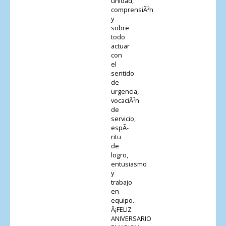
unidad,
comprensiÃ³n
y
sobre
todo
actuar
con
el
sentido
de
urgencia,
vocaciÃ³n
de
servicio,
espÃ­
ritu
de
logro,
entusiasmo
y
trabajo
en
equipo.
Â¡FELIZ
ANIVERSARIO