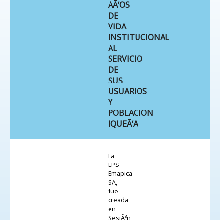
AÃ‘OS
DE
VIDA
INSTITUCIONAL
AL
SERVICIO
DE
SUS
USUARIOS
Y
POBLACION
IQUEÃ‘A
La
EPS
Emapica
SA,
fue
creada
en
SesiÃ³n