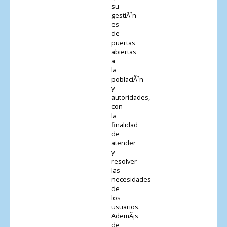
su
gestiÃ³n
es
de
puertas
abiertas
a
la
poblaciÃ³n
y
autoridades,
con
la
finalidad
de
atender
y
resolver
las
necesidades
de
los
usuarios.
AdemÃ¡s
de