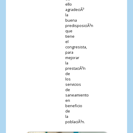
ello
agradeciÃ³
la
buena
predisposiciÃ³n
que
tiene
el
congresista,
para
mejorar
la
prestaciÃ³n
de
los
servicios
de
saneamiento
en
beneficio
de
la
poblaciÃ³n.