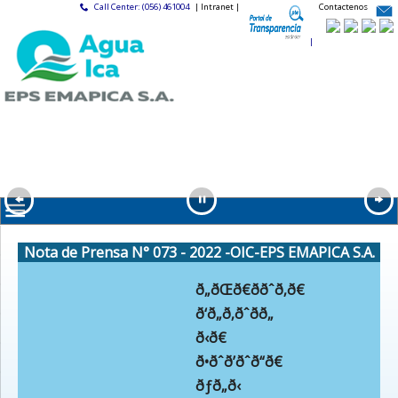
Call Center: (056) 461004
| Intranet |
Contactenos
|
Nota de Prensa N° 073 - 2022 -OIC-EPS EMAPICA S.A.
ð„ðŒð€ððˆð‚ð€
ð‘ð„ð‚ðˆðð„
ð‹ð€
ð•ðˆð’ðˆð“ð€
ðƒð„ð‹