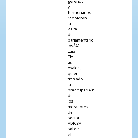
gerencial
y
funcionarios
recibieron
la
visita
del
parlamentario
JosÃ©
Luis
ElÃ­
as
Avalos,
quien
traslado
la
preocupaciÃ³n
de
los
moradores
del
sector
ADICSA,
sobre
el