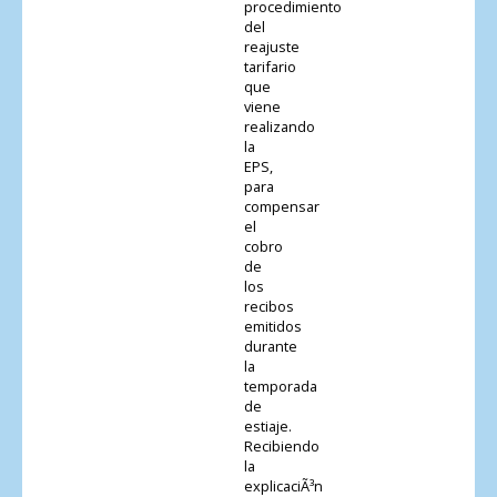
procedimiento
del
reajuste
tarifario
que
viene
realizando
la
EPS,
para
compensar
el
cobro
de
los
recibos
emitidos
durante
la
temporada
de
estiaje.
Recibiendo
la
explicaciÃ³n