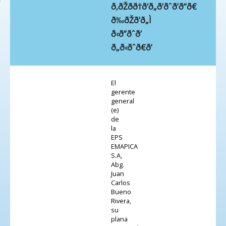
ð‚ðŽðð†ð‘ð„ð’ðˆð’ð“ð€
ð‰ðŽð’ð„Ì
ð‹ð”ðˆð’
ð„ð‹ðˆð€ð’
El
gerente
general
(e)
de
la
EPS
EMAPICA
S.A,
Abg.
Juan
Carlos
Bueno
Rivera,
su
plana