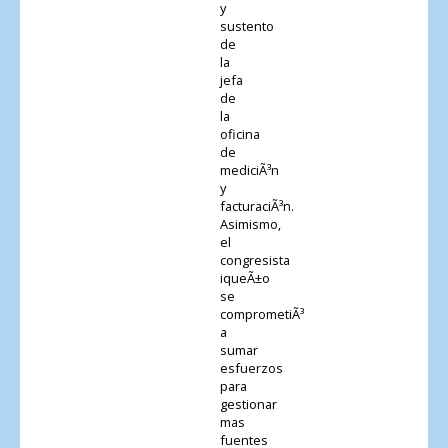
y
sustento
de
la
jefa
de
la
oficina
de
mediciÃ³n
y
facturaciÃ³n.
Asimismo,
el
congresista
iqueÃ±o
se
comprometiÃ³
a
sumar
esfuerzos
para
gestionar
mas
fuentes