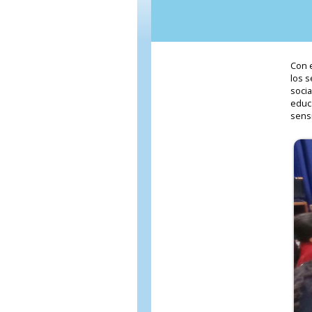
Con e
los s
soci
educa
sensi