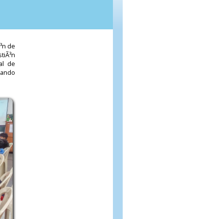
Ã³n de
stiÃ³n
al de
grando