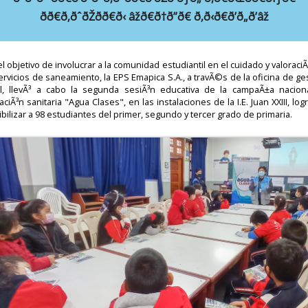
ðð€ð‚ðˆðŽðð€ð‹ âžð€ð†ð”ð€ ð‚ð‹ð€ð’ð„ð’âž
l objetivo de involucrar a la comunidad estudiantil en el cuidado y valoraci
ervicios de saneamiento, la EPS Emapica S.A., a travÃ©s de la oficina de ge
al, llevÃ³ a cabo la segunda sesiÃ³n educativa de la campaÃ±a nacion
ciÃ³n sanitaria "Agua Clases", en las instalaciones de la I.E. Juan XXIII, lo
bilizar a 98 estudiantes del primer, segundo y tercer grado de primaria.