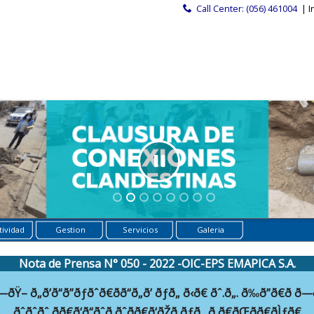
Call Center: (056) 461004
| I
ividad
Gestion
Servicios
Galeria
Nota de Prensa N° 050 - 2022 -OIC-EPS EMAPICA S.A.
Ÿ– ð„ð’ð“ð”ðƒðˆð€ðð“ð„ð’ ðƒð„ ð‹ð€ ðˆ.ð„. ð‰ð”ð€ð ð
ðˆðˆðˆ ðð€ð‘ð“ðˆð‚ðˆðð€ð‘ðŽð ðƒð„ ð‚ð€ðŒðð€ðÌƒð€