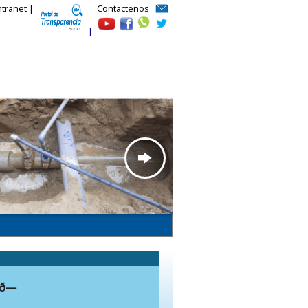
ntranet |
Contactenos
|
—ð—