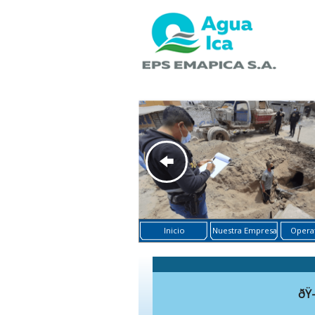
Inicio
Nuestra Empresa
Operat
ðŸ—ð